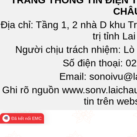
CHÂ
Địa chỉ: Tầng 1, 2 nhà D khu T
trị tỉnh L
Người chịu trách nhiệm: L
Số điện thoại: 0
Email: sonoivu@l
Ghi rõ nguồn www.sonv.laichau
tin trên web
Đã kết nối EMC